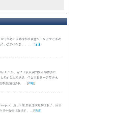
保卫钓鱼岛》从精神和社会意义上来讲大过游戏
一起，保卫钓鱼岛！！！…
[
详细
]
题材游戏，登陆iOS平台。除了比较真实的狙击感体验以
有太多的关心和感觉，但如果具备一定英语水
剧本潜质的故事。 …
[
详细
]
roopers）后，却彻底被这款游戏征服了。除去
式也是十分值得称道的。 …
[
详细
]