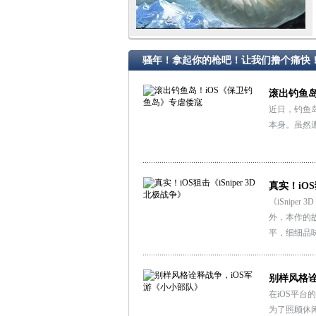
骚年！拿起你的枪吧！让我们撸个痛快
滚出钓鱼岛
近日，钓鱼
本身。虽然
真实！iOS
《iSnipe
外，本作的
平，细细品
别样风格诠
在iOS平台
为了照顾休闲