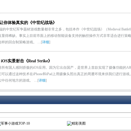
：让你体验真实的《中世纪战场》
端的中世纪军争题材游戏数量都非常之多，包括本作《中世纪战场》（Medieval Battle
直显得稀缺。事实上目前市面上的移动智能设备支持的触控操作方式非常适合进行策略游戏
eld）这样的回合制策略游戏。 …
[
详细
]
OS实景射击《Real Strike》
所有国人感到骄傲的iOS应用。因为它出自国产，是世界上首款实现了摄像功能的AR-F
可以通过这种技术在iPhone和iPad上用摄像头照出真正的周遭环境来供我们进行游戏。而《
实中任何地方的游戏。 …
[
详细
]