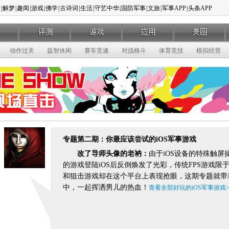
康
|
解梦
|
趣闻
|
游戏
|
佛学
|
古诗词
|
生活
|
守艺中华
|
国防军事
|
文旅
|
军事APP
|
头条APP
动作过关
益智休闲
赛车竞速
对战格斗
体育竞技
模拟经营
专题第二期：你最应该尝试的iOS军事游戏
改了导师头像的老衲：
由于iOS设备的特殊触
的游戏登陆iOS后反倒焕发了光彩，传统FPS游戏
和狙击游戏却在这个平台上表现抢眼，这期专题就带着
中，一起挥洒男儿的热血！
查看全部好玩的iOS军事游戏>