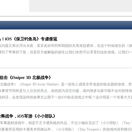
！
！iOS《保卫钓鱼岛》专虐倭寇
岛问题又再次浮出水面，某非友好邻邦和我国的关系渐趋紧张，在这个时候诞生的《
遭到了苹果的下架，但是官方破解版的诞生让我们依然可以享受到这款游戏。让我们
狙击《iSniper 3D 北极战争》
r 3D 北极战争》（iSniper 3D Arctic Warfare）是一款给人感觉非常地道的狙击
故事情节同样是引人注目的亮点，虽然因为语言问题，国内很多玩家可能不会对剧情
味的话，会发现这样的故事岂止限于一款iOS狙击游戏之中呢？这分明是一个有着大片
释战争，iOS军游《小小部队》
的军事题材游戏中，倒是不乏卡通风格的作品，不过小编在见识了《小小部队》（Tiny T
要素而采用的卡通美术风格以外，《小小部队》（Tiny Troopers）的游戏内容和模